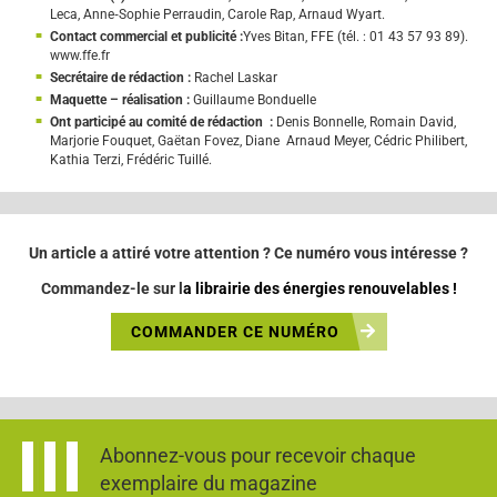
Leca, Anne‑Sophie Perraudin, Carole Rap, Arnaud Wyart.
Contact commercial et publicité :
Yves Bitan, FFE (tél. : 01 43 57 93 89).
www.ffe.fr
Secrétaire de rédaction :
Rachel Laskar
Maquette – réalisation :
Guillaume Bonduelle
Ont participé au comité de rédaction :
Denis Bonnelle, Romain David,
Marjorie Fouquet, Gaëtan Fovez, Diane Arnaud Meyer, Cédric Philibert,
Kathia Terzi, Frédéric Tuillé.
Un article a attiré votre attention ?
Ce numéro vous i
ntéresse ?
Commandez-le sur l
a
librairie des énergies renouvelables
!
COMMANDER CE NUMÉRO
Abonnez-vous pour recevoir chaque
exemplaire du magazine