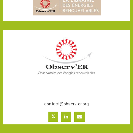
20 ter rue Massue
94300 Vincennes (France)
Tél. : +33 (0)1 44 18 00 80
contact@observ-er.org